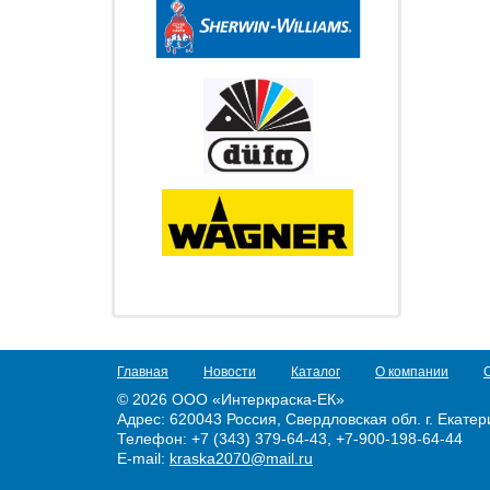
Главная
Новости
Каталог
О компании
© 2026 ООО «Интеркраска-ЕК»
Адрес:
620043 Россия, Свердловская обл. г. Екатери
Телефон: +7 (343) 379-64-43, +7-900-198-64-44
E-mail:
kraska2070@mail.ru