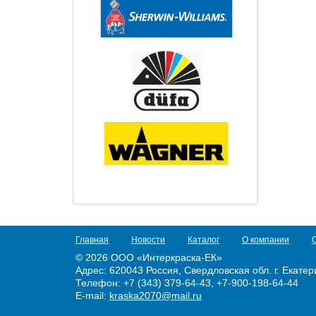
Главная
Новости
Каталог
О компании
© 2026 ООО «Интеркраска-ЕК»
Адрес:
620043 Россия, Свердловская обл. г. Екатери
Телефон: +7 (343) 379-64-43, +7-900-198-64-44
E-mail:
kraska2070@mail.ru