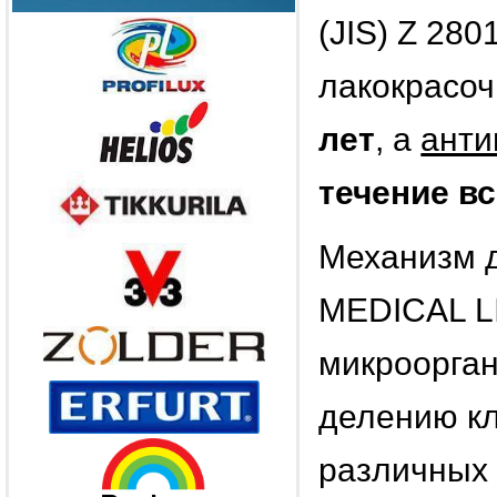
(JIS) Z 280
лакокрасоч
лет
, а
анти
течение в
Механизм д
MEDICAL LI
микроорган
делению кл
различных