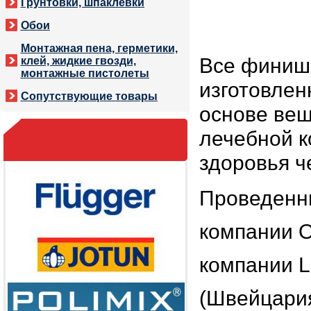
Грунтовки, шпаклевки
Обои
Монтажная пена, герметики,
Все финишн
клей, жидкие гвозди,
монтажные пистолеты
изготовлен
Сопутствующие товары
основе вещ
лечебной к
здоровья ч
Проведенн
компании 
компании 
(Швейцария