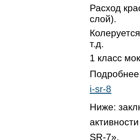
Расход крас
слой).
Колеруется
т.д.
1 класс мо
Подробнее
i-sr-8
Ниже: закл
активности
SR-7».