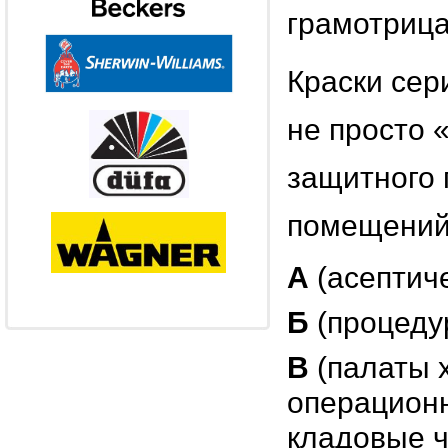
грамотрица
Краски сер
не просто 
защитного 
помещений
А
(асептиче
Б
(процеду
В
(палаты 
операционн
кладовые ч