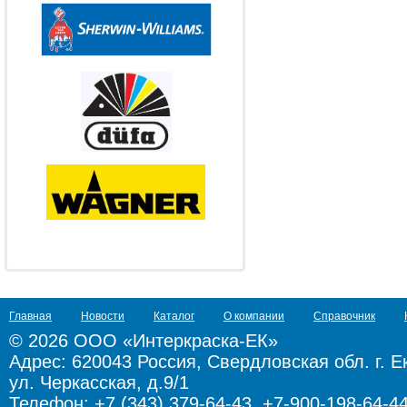
Главная
Новости
Каталог
О компании
Справочник
© 2026 ООО «Интеркраска-ЕК»
Адрес:
620043 Россия, Свердловская обл. г. Е
ул. Черкасская, д.9/1
Телефон: +7 (343) 379-64-43, +7-900-198-64-4