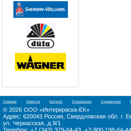
Главная
Новости
Каталог
О компании
Справочник
© 2026 ООО «Интеркраска-ЕК»
Адрес:
620043 Россия, Свердловская обл. г. Е
ул. Черкасская, д.9/1
Телефон: +7 (343) 379-64-43, +7-900-198-64-4