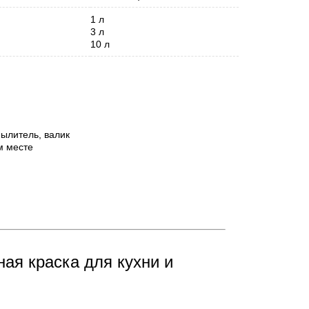
1 л
3 л
10 л
спылитель, валик
м месте
ая краска для кухни и