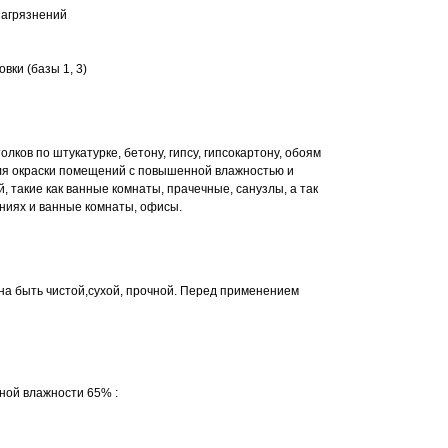
 загрязнений
вки (базы 1, 3)
лков по штукатурке, бетону, гипсу, гипсокартону, обоям
 для окраски помещений с повышенной влажностью и
, такие как ванные комнаты, прачечные, санузлы, а так
ениях и ванные комнаты, офисы.
а быть чистой,сухой, прочной. Перед применением
ной влажности 65% :