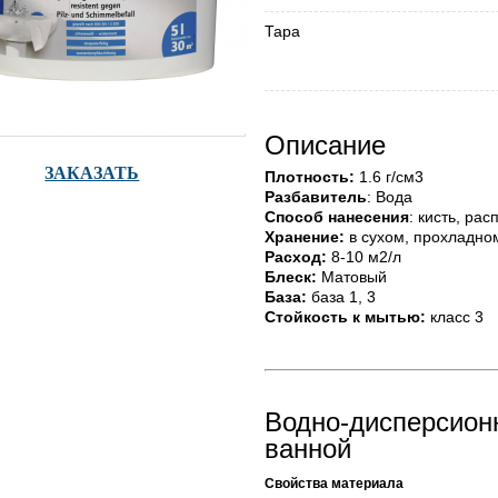
Тара
Описание
ЗАКАЗАТЬ
Плотность:
1.6 г/см3
Разбавитель
: Вода
Способ нанесения
: кисть, ра
Хранение:
в сухом, прохладно
Расход:
8-10 м2/л
Блеск:
Матовый
База:
база 1, 3
Стойкость к мытью:
класс 3
Водно-дисперсионн
ванной
Свойства материала