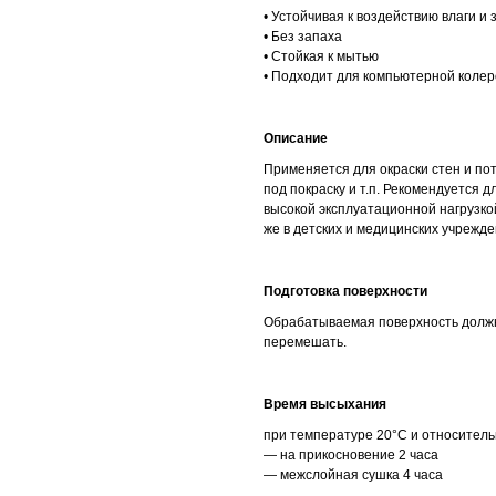
• Устойчивая к воздействию влаги и
• Без запаха
• Стойкая к мытью
• Подходит для компьютерной колеро
Описание
Применяется для окраски стен и пото
под покраску и т.п. Рекомендуется
высокой эксплуатационной нагрузкой
же в детских и медицинских учрежд
Подготовка поверхности
Обрабатываемая поверхность должн
перемешать.
Время высыхания
при температуре 20°C и относитель
— на прикосновение 2 часа
— межслойная сушка 4 часа