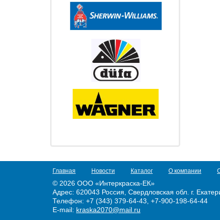
Главная
Новости
Каталог
О компании
© 2026 ООО «Интеркраска-ЕК»
Адрес:
620043 Россия, Свердловская обл. г. Екатери
Телефон: +7 (343) 379-64-43, +7-900-198-64-44
E-mail:
kraska2070@mail.ru