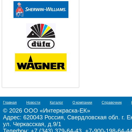
Главная
Новости
Каталог
О компании
Справочник
© 2026 ООО «Интеркраска-ЕК»
Адрес:
620043 Россия, Свердловская обл. г. Е
ул. Черкасская, д.9/1
Телефон: +7 (343) 379-64-43, +7-900-198-64-4