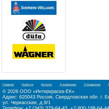
Главная
Новости
Каталог
О компании
Справочник
© 2026 ООО «Интеркраска-ЕК»
Адрес:
620043 Россия, Свердловская обл. г. Е
ул. Черкасская, д.9/1
Телефон: +7 (343) 379-64-43, +7-900-198-64-4