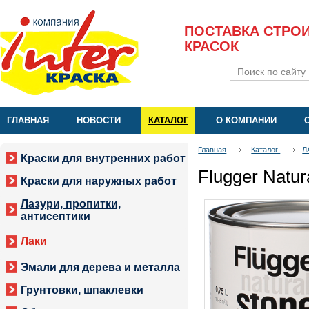
ПОСТАВКА СТРО
КРАСОК
ГЛАВНАЯ
НОВОСТИ
КАТАЛОГ
О КОМПАНИИ
Главная
Каталог
Л
Краски для внутренних работ
Flugger Natura
Краски для наружных работ
Лазури, пропитки,
антисептики
Лаки
Эмали для дерева и металла
Грунтовки, шпаклевки