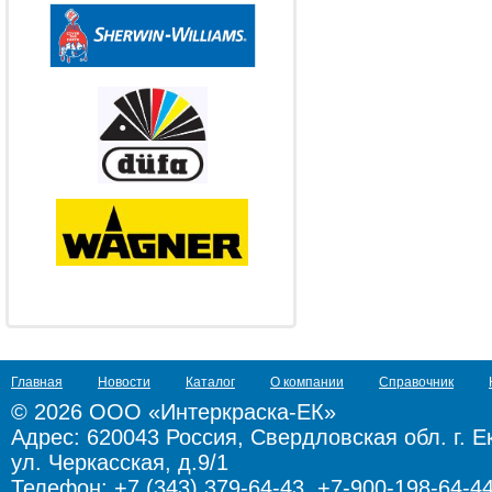
Главная
Новости
Каталог
О компании
Справочник
© 2026 ООО «Интеркраска-ЕК»
Адрес:
620043 Россия, Свердловская обл. г. Е
ул. Черкасская, д.9/1
Телефон: +7 (343) 379-64-43, +7-900-198-64-4