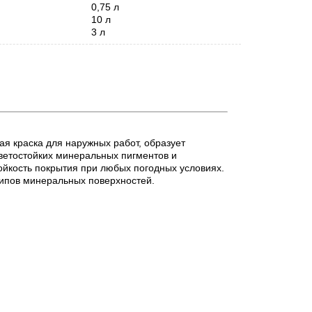
0,75 л
10 л
3 л
я краска для наружных работ, образует
етостойких минеральных пигментов и
ойкость покрытия при любых погодных условиях.
типов минеральных поверхностей.