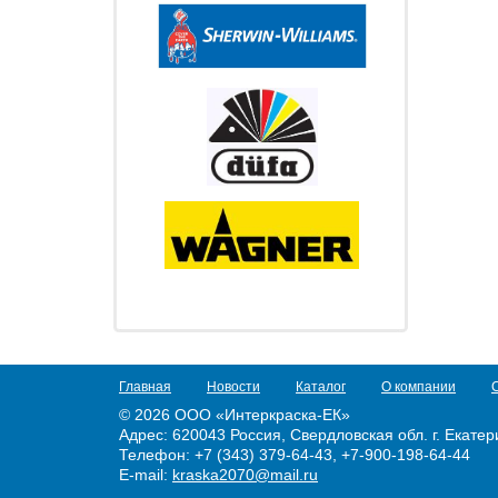
Главная
Новости
Каталог
О компании
© 2026 ООО «Интеркраска-ЕК»
Адрес:
620043 Россия, Свердловская обл. г. Екатери
Телефон: +7 (343) 379-64-43, +7-900-198-64-44
E-mail:
kraska2070@mail.ru