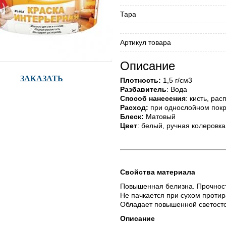
Тара
Артикул товара
Описание
ЗАКАЗАТЬ
Плотность:
1,5 г/см3
Разбавитель
: Вода
Способ нанесения
: кисть, ра
Расход:
при однослойном покр
Блеск:
Матовый
Цвет
: белый, ручная колеровка
Свойства материала
Повышенная белизна. Прочност
Не пачкается при сухом проти
Обладает повышенной светосто
Описание