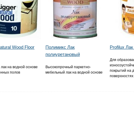
atural Wood Floor
Полимикс Лак
Profilux Ла
полиуретановый
Для образова
износоустойч
лак на водной основе
Высокопрочный паркетно-
покрытий на 
янных полов
мебельный лак на водной основе
поверхностях