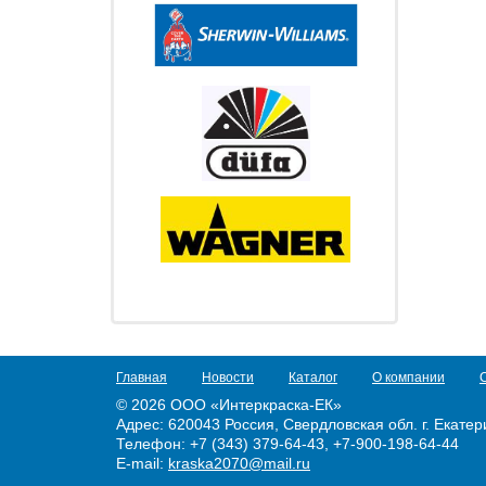
Главная
Новости
Каталог
О компании
© 2026 ООО «Интеркраска-ЕК»
Адрес:
620043 Россия, Свердловская обл. г. Екатери
Телефон: +7 (343) 379-64-43, +7-900-198-64-44
E-mail:
kraska2070@mail.ru